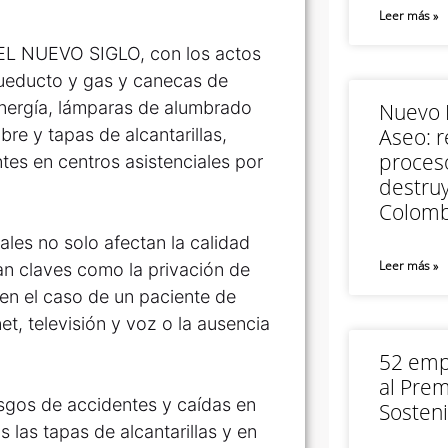
Leer más »
 EL NUEVO SIGLO, con los actos
cueducto y gas y canecas de
energía, lámparas de alumbrado
Nuevo M
Aseo: r
re y tapas de alcantarillas,
proceso
tes en centros asistenciales por
destruy
Colomb
les no solo afectan la calidad
Leer más »
an claves como la privación de
l en el caso de un paciente de
t, televisión y voz o la ausencia
52 empr
al Prem
sgos de accidentes y caídas en
Sosteni
las tapas de alcantarillas y en