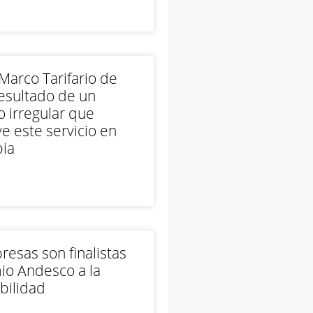
arco Tarifario de
esultado de un
 irregular que
e este servicio en
ia
esas son finalistas
io Andesco a la
bilidad