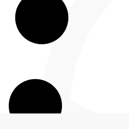
Polarizar, un acto de cobardía
Varias mue
10 de octubre de 2025
29 de septiemb
Camilo Sánchez, presidente Andesco y
Camilo Sánc
CGN Tomado de Portafolio Es increíble
Andesco y 
la imprudencia del presidente,
Portafolio 
ministros, exaltos funcionarios y hasta
que sucedie
Sin miedo y con toda contra el
Inició la c
terrorismo
15 de agosto d
27 de agosto de 2025
Tomado de P
Camilo Sánchez, presidente de
presidente
Andesco y del CGN Tomado de
Empezó el ú
Portafolio Ese es el clamor nacional,
presidente
pues en este Gobierno