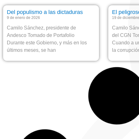
Del populismo a las dictaduras
El peligros
9 de enero de 2026
19 de diciembr
Camilo Sánchez, presidente de
Camilo Sánc
Andesco Tomado de Portafolio
del CGN To
Durante este Gobierno, y más en los
Cuando a un
últimos meses, se han
la corrupció
Recuperar la soberanía energética,
Improvisad
una obligación
fiscal
21 de noviembre de 2025
7 de noviembre
Camilo Sánchez, presidente de
Camilo Sánc
Andesco y del CGN Tomado de
Andesco y 
Portafolio Reiteradamente alertamos
Portafolio H
que la actual política energética
peor crisis
gubernamental