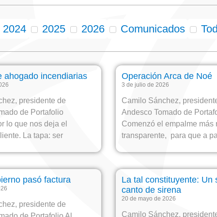
2024
2025
2026
Comunicados
To
 ahogado incendiarias
Operación Arca de Noé
2026
3 de julio de 2026
hez, presidente de
Camilo Sánchez, president
mado de Portafolio
Andesco Tomado de Portaf
r lo que nos deja el
Comenzó el empalme más r
iente. La tapa: ser
transparente, para que a par
ierno pasó factura
La tal constituyente: Un
026
canto de sirena
20 de mayo de 2026
hez, presidente de
Camilo Sánchez, president
ado de Portafolio Al