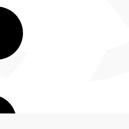
 presente
e de
 de
 han
anas.
a en la
e Andesco y
olio Nunca
isión tan