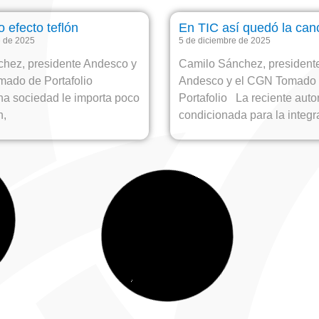
o efecto teflón
En TIC así quedó la can
e de 2025
5 de diciembre de 2025
hez, presidente Andesco y
Camilo Sánchez, president
mado de Portafolio
Andesco y el CGN Tomado
a sociedad le importa poco
Portafolio La reciente auto
n,
condicionada para la integr
a y populista bomba
Riesgo sectorial por ma
tarifarios populistas
 de 2025
22 de octubre de 2025
hez Ortega, presidente de
Camilo Sánchez, president
del CGN Tomado de
del CGN Tomado de Portaf
oy el Gobierno enfrenta la
Comisión de Regulación d
Potable y Saneamiento