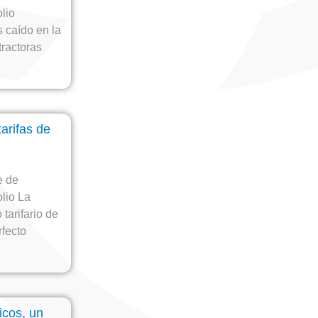
olio
caído en la
tractoras
tarifas de
e de
lio La
tarifario de
rfecto
icos, un