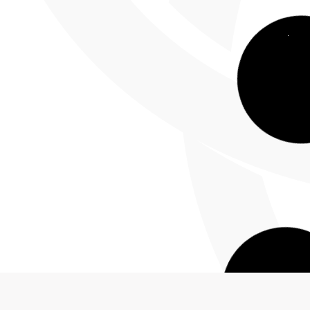
rtes anunciadas
La institucionalidad dice
re de 2025
12 de septiembre de 2025
hez, presidente de
Camilo Sánchez, president
del CGN Tomado de
Andesco y el CGN Tomado
Hoy comentaré tres temas
Portafolio Muchos eventos
ron estas últimas semanas,
sucedido en estas dos sem
uenta regresiva
Peligra nuestra soberaní
e 2025
frontera
31 de julio de 2025
ortafolio Camilo Sánchez,
Camilo Sánchez, president
 de Andesco y el CGN
del CGN Tomado de Portaf
ltimo año del Gobierno del
habíamos visto que una dec
importante para nuestra