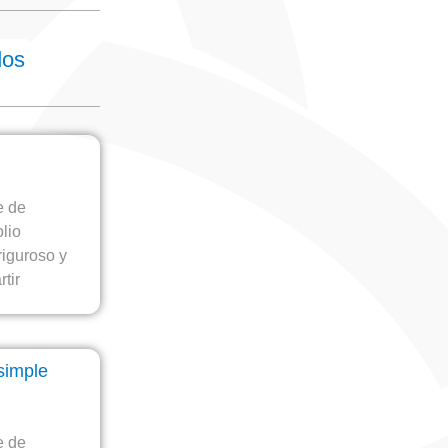
dos
e de
olio
iguroso y
tir
 simple
e de