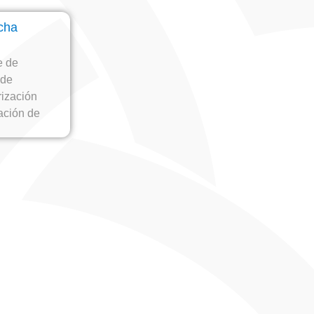
cha
e de
 de
rización
ación de
rcos
e Andesco y
olio La
e Agua