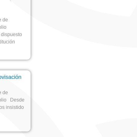
e de
lio
 dispuesto
titución
ovisación
e de
olio Desde
s insistido