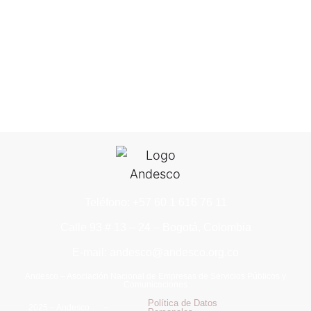
Teléfono: +57 60 1 616 76 11
Calle 93 # 13 – 24 – Bogotá, Colombia
E-mail: andesco@andesco.org.co
Andesco – Asociación Nacional de Empresas de Servicios Públicos y
Comunicaciones
Política de Datos
2025 – Andesco –