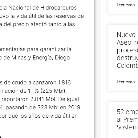
Leer más »
ncia Nacional de Hidrocarburos
o la vida útil de las reservas de
a del precio afectó tanto a las
Nuevo M
Aseo: r
proceso
mentarlas para garantizar la
destruy
tro de Minas y Energía, Diego
Colomb
s de crudo alcanzaron 1.816
Leer más »
minución de 11 % (225 Mbl),
reportaron 2.041 Mbl. De igual
5%, pasando de 323 Mbl en 2019
52 empr
or qué los años de vida útil en
al Prem
Sosteni