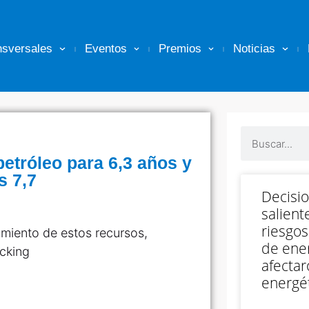
nsversales
Eventos
Premios
Noticias
etróleo para 6,3 años y
s 7,7
Decisi
salient
riesgos
imiento de estos recursos,
de ener
acking
afectar
energét