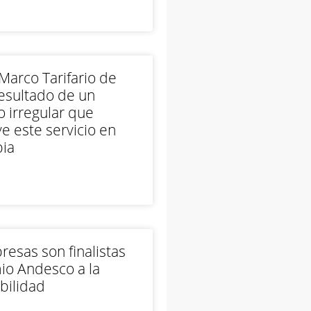
arco Tarifario de
esultado de un
 irregular que
e este servicio en
ia
esas son finalistas
io Andesco a la
bilidad