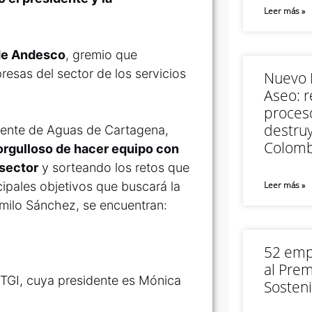
Leer más »
 de Andesco
, gremio que
sas del sector de los servicios
Nuevo M
Aseo: r
proceso
destruy
erente de Aguas de Cartagena,
Colomb
rgulloso de hacer equipo con
 sector
y sorteando los retos que
ncipales objetivos que buscará la
Leer más »
milo Sánchez, se encuentran:
52 empr
al Prem
 TGI, cuya presidente es Mónica
Sosteni