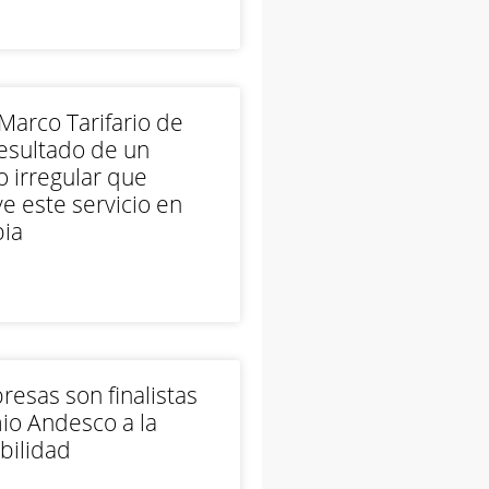
arco Tarifario de
esultado de un
 irregular que
e este servicio en
ia
esas son finalistas
io Andesco a la
bilidad