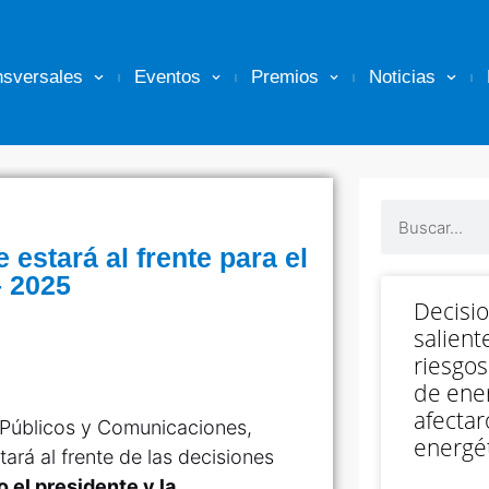
nsversales
Eventos
Premios
Noticias
 estará al frente para el
– 2025
Decisi
salient
riesgos
de ener
afectar
 Públicos y Comunicaciones,
energét
ará al frente de las decisiones
o el presidente y la