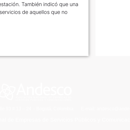
estación. También indicó que una
servicios de aquellos que no
lle 93 # 13 – 24 – Bogotá, Colombia
E-mail: andesco@andes
nal de Empresas de Servicios Públicos y Comunica