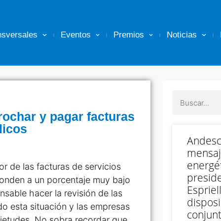
nsversales
Eventos
Premios
Noticias
ochar y pagar facturas
licos
Andesc
mensaj
energét
r de las facturas de servicios
preside
sponden a un porcentaje muy bajo
Espriell
ensable hacer la revisión de las
disposi
o esta situación y las empresas
conjunt
uietudes. No sobra recordar que