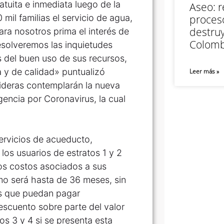
tuita e inmediata luego de la
Aseo: r
mil familias el servicio de agua,
proceso
destruy
ara nosotros prima el interés de
Colomb
esolveremos las inquietudes
s del buen uso de sus recursos,
a y de calidad» puntualizó
Leer más »
nideras contemplarán la nueva
gencia por Coronavirus, la cual
ervicios de acueducto,
 los usuarios de estratos 1 y 2
los costos asociados a sus
o será hasta de 36 meses, sin
os que puedan pagar
escuento sobre parte del valor
s 3 y 4 si se presenta esta