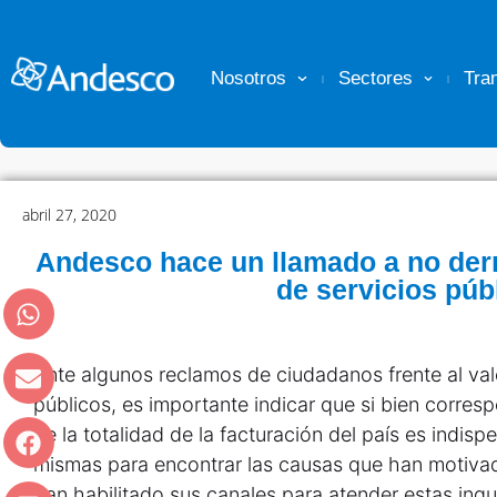
Nosotros
Sectores
Tra
abril 27, 2020
Andesco hace un llamado a no derr
de servicios púb
Ante algunos reclamos de ciudadanos frente al valo
públicos, es importante indicar que si bien corre
de la totalidad de la facturación del país es indisp
mismas para encontrar las causas que han motivad
han habilitado sus canales para atender estas inq