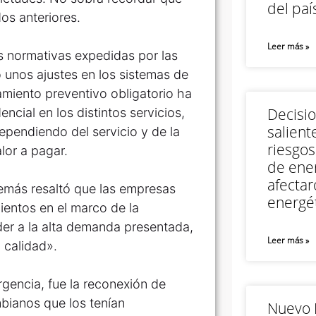
del paí
os anteriores.
Leer más »
s normativas expedidas por las
 unos ajustes en los sistemas de
amiento preventivo obligatorio ha
Decisi
cial en los distintos servicios,
salient
pendiendo del servicio y de la
riesgos
lor a pagar.
de ener
afectar
emás resaltó que las empresas
energét
entos en el marco de la
der a la alta demanda presentada,
Leer más »
 calidad».
rgencia, fue la reconexión de
mbianos que los tenían
Nuevo M