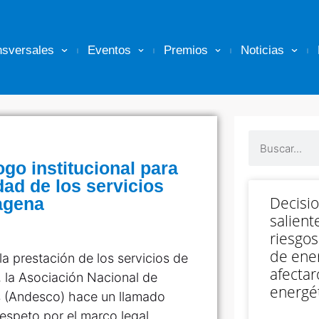
nsversales
Eventos
Premios
Noticias
go institucional para
dad de los servicios
Decisi
agena
salient
riesgos
de ener
la prestación de los servicios de
afectar
, la Asociación Nacional de
energét
s (Andesco) hace un llamado
 respeto por el marco legal