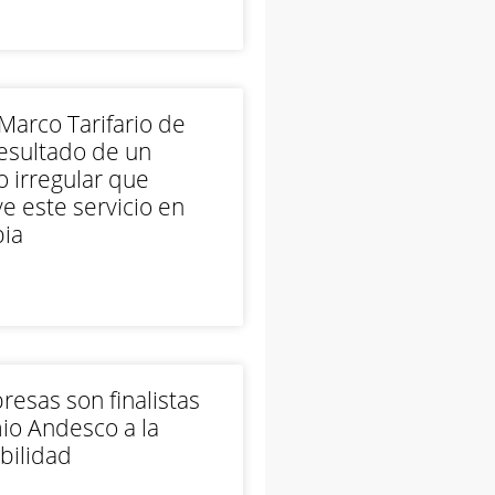
arco Tarifario de
esultado de un
 irregular que
e este servicio en
ia
esas son finalistas
io Andesco a la
bilidad