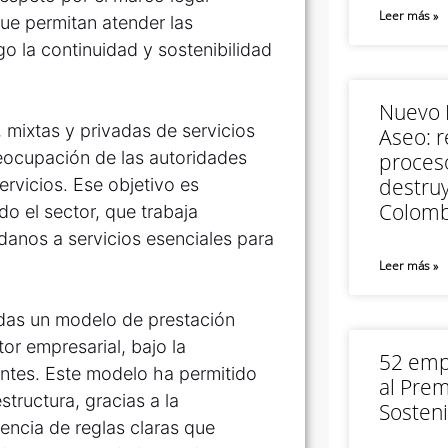
Leer más »
que permitan atender las
o la continuidad y sostenibilidad
Nuevo M
mixtas y privadas de servicios
Aseo: r
reocupación de las autoridades
proceso
destruy
servicios. Ese objetivo es
Colomb
o el sector, que trabaja
danos a servicios esenciales para
Leer más »
das un modelo de prestación
or empresarial, bajo la
52 empr
entes. Este modelo ha permitido
al Prem
tructura, gracias a la
Sosteni
stencia de reglas claras que