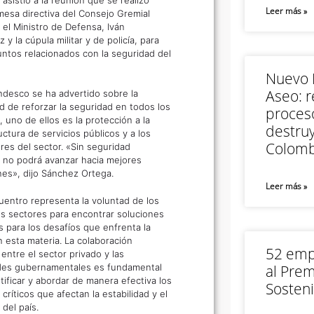
Leer más »
 mesa directiva del Consejo Gremial
 el Ministro de Defensa, Iván
 y la cúpula militar y de policía, para
untos relacionados con la seguridad del
Nuevo M
Aseo: r
desco se ha advertido sobre la
d de reforzar la seguridad en todos los
proceso
 uno de ellos es la protección a la
destruy
uctura de servicios públicos y a los
Colomb
res del sector. «Sin seguridad
 no podrá avanzar hacia mejores
nes», dijo Sánchez Ortega.
Leer más »
uentro representa la voluntad de los
es sectores para encontrar soluciones
s para los desafíos que enfrenta la
n esta materia. La colaboración
52 empr
entre el sector privado y las
des gubernamentales es fundamental
al Prem
tificar y abordar de manera efectiva los
Sosteni
críticos que afectan la estabilidad y el
del país.