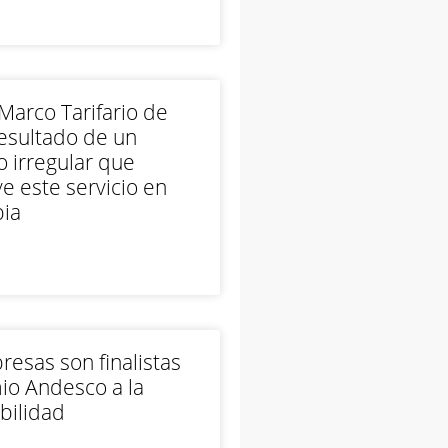
arco Tarifario de
esultado de un
 irregular que
e este servicio en
ia
esas son finalistas
io Andesco a la
bilidad