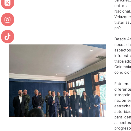
entre la
Nacional,
Velazquez
tratar as
país.
Desde An
necesida
aspectos,
infraestr
trabajado
Colombia
condicio
Este enc
diferent
integrale
nación e
estrecha 
autorida
para iden
aspectos 
progreso 