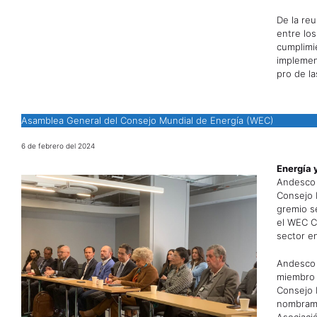
De la re
entre los
cumplimi
implemen
pro de la
Asamblea General del Consejo Mundial de Energía (WEC)
6 de febrero del 2024
Energía 
Andesco 
Consejo 
gremio s
el WEC Co
sector en
Andesco 
miembro p
Consejo 
nombrami
Asociació