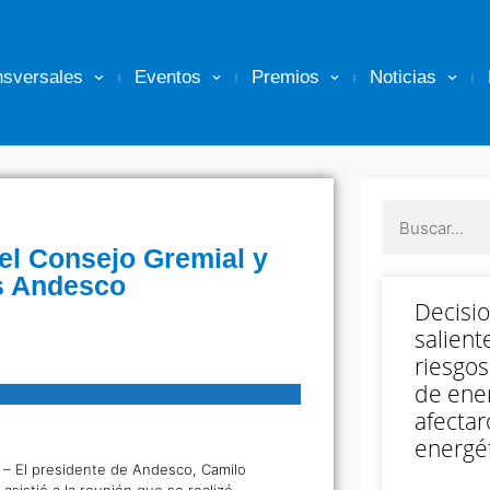
nsversales
Eventos
Premios
Noticias
el Consejo Gremial y
s Andesco
Decisi
salient
riesgos
de ener
afectar
energét
o
– El presidente de Andesco, Camilo
asistió a la reunión que se realizó