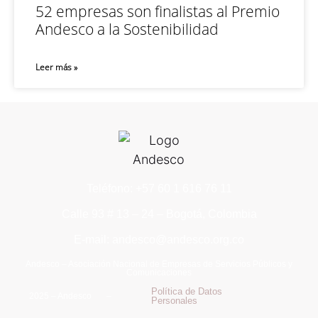
52 empresas son finalistas al Premio
Andesco a la Sostenibilidad
Leer más »
Teléfono: +57 60 1 616 76 11
Calle 93 # 13 – 24 – Bogotá, Colombia
E-mail: andesco@andesco.org.co
Andesco – Asociación Nacional de Empresas de Servicios Públicos y
Comunicaciones
Política de Datos
2025 – Andesco –
Personales