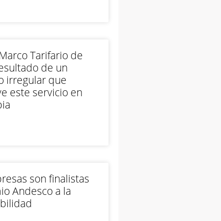
arco Tarifario de
esultado de un
 irregular que
e este servicio en
ia
esas son finalistas
io Andesco a la
bilidad