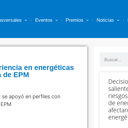
nsversales
Eventos
Premios
Noticias
riencia en energéticas
a de EPM
Decisi
salient
riesgos
y se apoyó en perfiles con
de ener
e EPM
afectar
energét