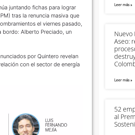
Leer más »
inúa juntando fichas para lograr
EPM) tras la renuncia masiva que
 nombramientos el viernes pasado,
a bordo: Alberto Preciado, un
Nuevo M
Aseo: r
proceso
destruy
anunciados por Quintero revelan
Colomb
relación con el sector de energía
Leer más »
52 empr
al Prem
Sosteni