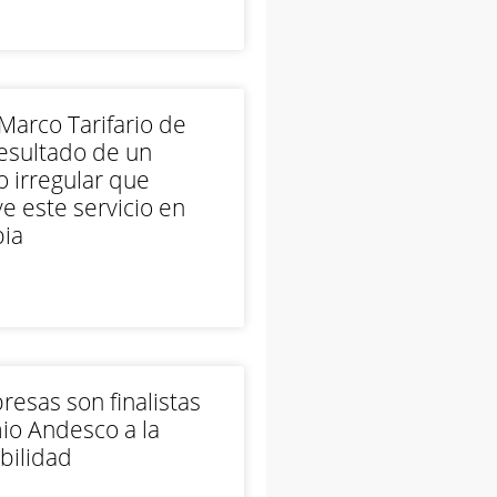
arco Tarifario de
esultado de un
 irregular que
e este servicio en
ia
esas son finalistas
io Andesco a la
bilidad