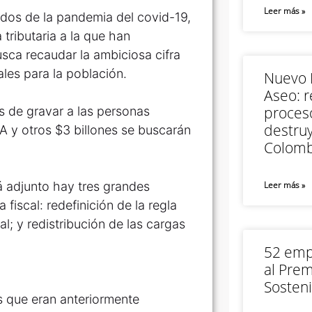
Leer más »
vados de la pandemia del covid-19,
tributaria a la que han
sca recaudar la ambiciosa cifra
ales para la población.
Nuevo M
Aseo: r
proceso
és de gravar a las personas
destruy
IVA y otros $3 billones se buscarán
Colomb
tá adjunto hay tres grandes
Leer más »
 fiscal: redefinición de la regla
al; y redistribución de las cargas
52 empr
al Prem
Sosteni
s que eran anteriormente