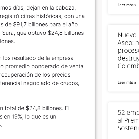
Leer más »
imos días, dejan en la cabeza,
gistró cifras históricas, con una
os de $91,7 billones para el año
 Sura, que obtuvo $24,8 billones
Nuevo M
llones.
Aseo: r
proceso
destruy
en los resultado de la empresa
Colomb
recio promedio ponderado de venta
 recuperación de los precios
diferencial negociado de crudos,
Leer más »
 total de $24,8 billones. El
52 empr
 en 19%, lo que es un
al Prem
.
Sosteni