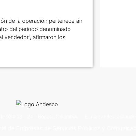
ión de la operación pertenecerán
entro del periodo denominado
l vendedor”, afirmaron los
lle 93 # 13 – 24 – Bogotá, Colombia
E-mail: andesco@andes
nal de Empresas de Servicios Públicos y Comunica