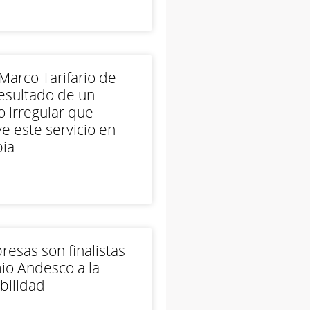
arco Tarifario de
esultado de un
 irregular que
e este servicio en
ia
esas son finalistas
io Andesco a la
bilidad