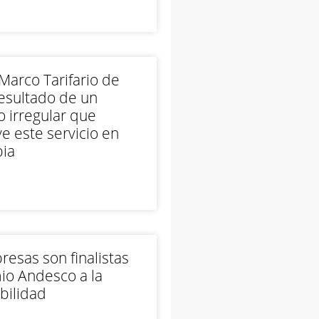
arco Tarifario de
esultado de un
 irregular que
e este servicio en
ia
esas son finalistas
io Andesco a la
bilidad