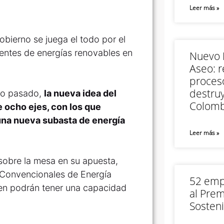
Leer más »
bierno se juega el todo por el
fuentes de energías renovables en
Nuevo M
Aseo: r
proceso
destruy
ero pasado,
la nueva idea del
Colomb
 ocho ejes, con los que
 una nueva subasta de energía
Leer más »
 sobre la mesa en su apuesta,
o Convencionales de Energía
52 empr
en podrán tener una capacidad
al Prem
Sosteni