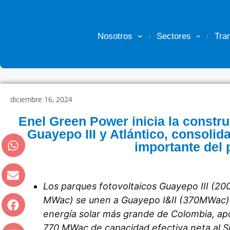
Nosotros
Sectores
Tra
diciembre 16, 2024
Enel Green Power inicia la constr
Guayepo III y Atlántico, consoli
importante del 
Los parques fotovoltaicos Guayepo III (20
MWac) se unen a Guayepo I&II (370MWac) 
energía solar más grande de Colombia, ap
770 MWac de capacidad efectiva neta al 