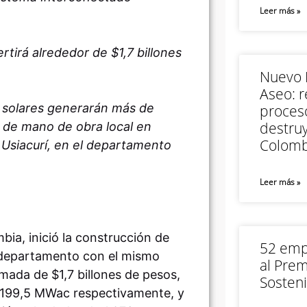
Leer más »
tirá alrededor de $1,7 billones
Nuevo M
Aseo: r
s solares generarán más de
proceso
destruy
n de mano de obra local en
Colomb
Usiacurí, en el departamento
Leer más »
ia, inició la construcción de
52 empr
el departamento con el mismo
al Prem
mada de $1,7 billones de pesos,
Sosteni
 199,5 MWac respectivamente, y