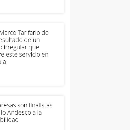
arco Tarifario de
esultado de un
 irregular que
e este servicio en
ia
esas son finalistas
io Andesco a la
bilidad