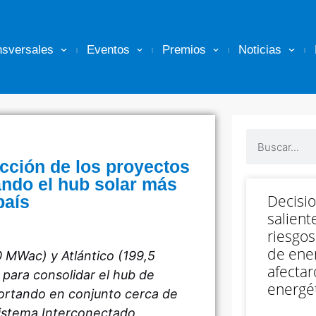
nsversales
Eventos
Premios
Noticias
ucción de los proyectos
dando el hub solar más
Decisi
país
salient
riesgos
de ener
0 MWac) y Atlántico (199,5
afectar
para consolidar el hub de
energét
ortando en conjunto cerca de
Sistema Interconectado