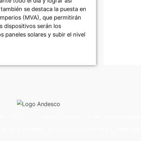
nte todo el día y lograr así
también se destaca la puesta en
mperios (MVA), que permitirán
 dispositivos serán los
 paneles solares y subir el nivel
lle 93 # 13 – 24 – Bogotá, Colombia
E-mail: andesco@andes
nal de Empresas de Servicios Públicos y Comunica