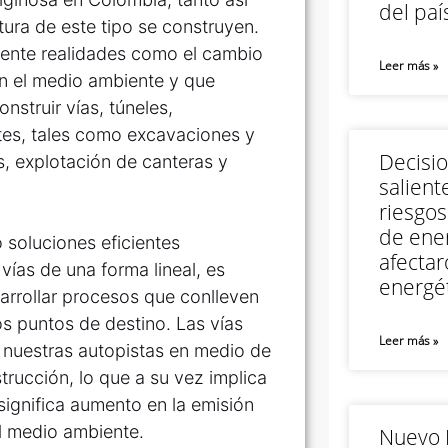
del paí
ura de este tipo se construyen.
rente realidades como el cambio
Leer más »
on el medio ambiente y que
struir vías, túneles,
tes, tales como excavaciones y
Decisi
s, explotación de canteras y
salient
riesgos
de ener
 soluciones eficientes
afectar
ías de una forma lineal, es
energét
arrollar procesos que conlleven
os puntos de destino. Las vías
Leer más »
 nuestras autopistas en medio de
rucción, lo que a su vez implica
ignifica aumento en la emisión
l medio ambiente.
Nuevo M