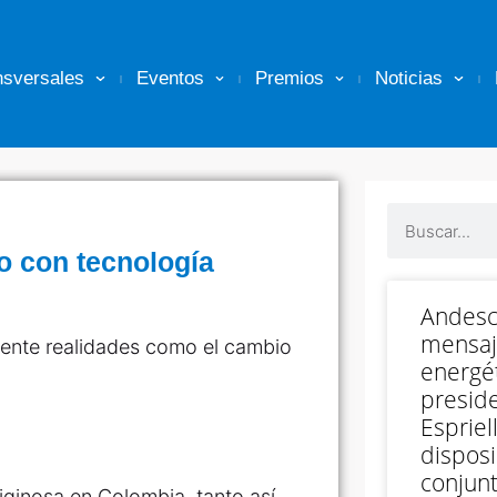
nsversales
Eventos
Premios
Noticias
co con tecnología
Andesc
mensaj
rente realidades como el cambio
energét
preside
Espriell
disposi
conjunt
iginosa en Colombia, tanto así