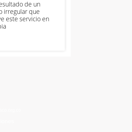
esultado de un
 irregular que
e este servicio en
ia
co.org.co
ciones