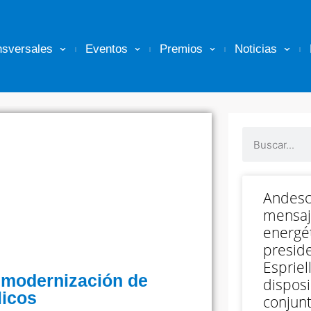
nsversales
Eventos
Premios
Noticias
Andesc
mensaj
energét
preside
Espriell
 modernización de
disposi
licos
conjunt