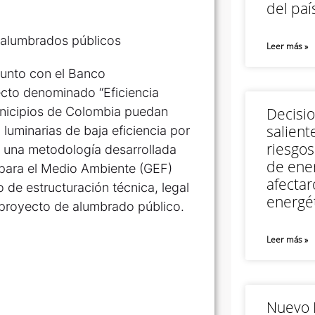
del paí
Leer más »
 junto con el Banco
ecto denominado “Eficiencia
unicipios de Colombia puedan
Decisi
salient
luminarias de baja eficiencia por
riesgos
ye una metodología desarrollada
de ener
 para el Medio Ambiente (GEF)
afectar
 de estructuración técnica, legal
energét
 proyecto de alumbrado público.
Leer más »
Nuevo M