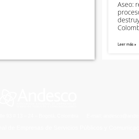
Aseo: r
proceso
destruy
Colomb
Leer más »
lle 93 # 13 – 24 – Bogotá, Colombia
E-mail: andesco@andes
nal de Empresas de Servicios Públicos y Comunica