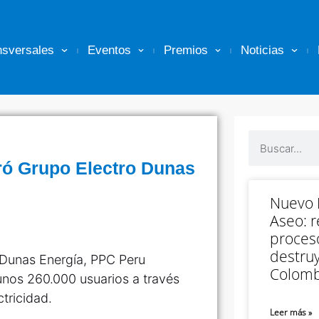
nsversales
Eventos
Premios
Noticias
ró Grupo Electro Dunas
Nuevo M
Aseo: r
proceso
destruy
 Dunas Energía, PPC Peru
Colomb
 unos 260.000 usuarios a través
ctricidad.
Leer más »