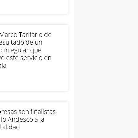
arco Tarifario de
esultado de un
 irregular que
e este servicio en
ia
esas son finalistas
io Andesco a la
bilidad