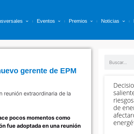
nsversales
Eventos
Premios
Noticias
 nuevo gerente de EPM
Decisi
salient
 reunión extraordinaria de la
riesgos
de ener
afectar
hace pocos momentos como
energét
ón fue adoptada en una reunión