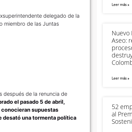
Leer más »
 exsuperintendente delegado de la
o miembro de las Juntas
Nuevo M
Aseo: r
proceso
destruy
Colomb
Leer más »
s después de la renuncia de
rado el pasado 5 de abril,
52 empr
 conocieran supuestas
al Prem
e desató una tormenta política
Sosteni