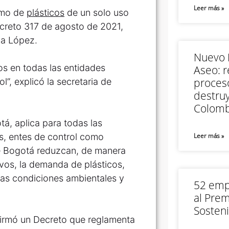
Leer más »
umo de
plásticos
de un solo uso
Decreto 317 de agosto de 2021,
ia López.
Nuevo M
os en todas las entidades
Aseo: r
proceso
l”, explicó la secretaria de
destruy
Colomb
á, aplica para todas las
les, entes de control como
Leer más »
de Bogotá reduzcan, de manera
vos, la demanda de plásticos,
 las condiciones ambientales y
52 empr
al Prem
Sosteni
firmó un Decreto que reglamenta