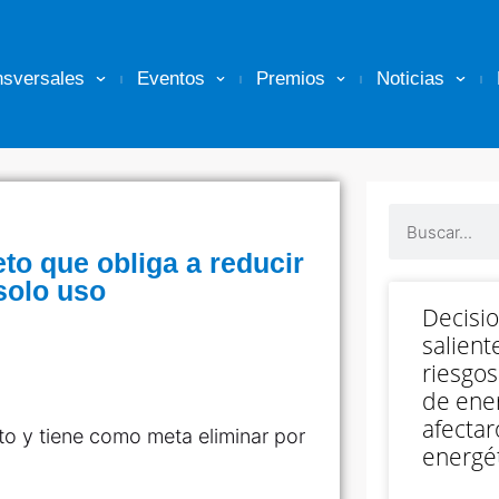
nsversales
Eventos
Premios
Noticias
to que obliga a reducir
solo uso
Decisi
salient
riesgos
de ener
afectar
ito y tiene como meta eliminar por
energét