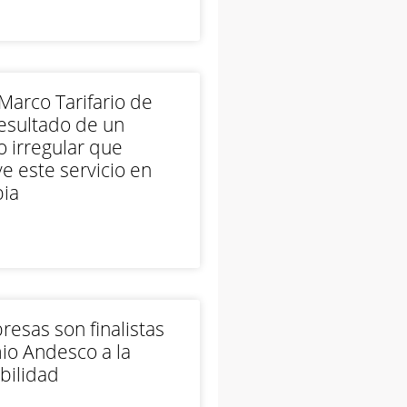
arco Tarifario de
esultado de un
 irregular que
e este servicio en
ia
esas son finalistas
io Andesco a la
bilidad