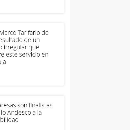
arco Tarifario de
esultado de un
 irregular que
e este servicio en
ia
esas son finalistas
io Andesco a la
bilidad