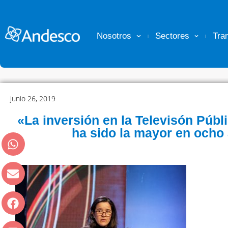
Nosotros
Sectores
Tra
junio 26, 2019
«La inversión en la Televisón Públ
ha sido la mayor en ocho