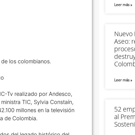
Leer más »
Nuevo M
Aseo: r
proceso
destruy
d de los colombianos.
Colomb
co
Leer más »
TIC-Tv realizado por Andesco,
 ministra TIC, Sylvia Constaín,
52 empr
2.100 millones en la televisión
al Prem
ria de Colombia.
Sosteni
idos del legado histórico del