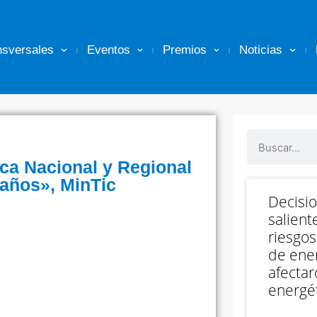
nsversales
Eventos
Premios
Noticias
ica Nacional y Regional
 años», MinTic
Decisi
salient
riesgos
de ener
afectar
energét