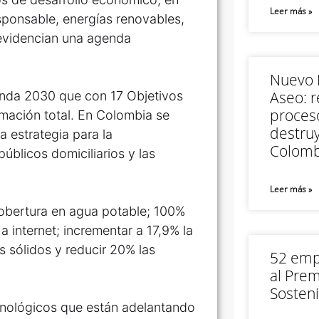
Leer más »
ponsable, energías renovables,
 evidencian una agenda
Nuevo M
Aseo: r
nda 2030 que con 17 Objetivos
proceso
mación total. En Colombia se
destruy
 estrategia para la
Colomb
úblicos domiciliarios y las
Leer más »
cobertura en agua potable; 100%
 internet; incrementar a 17,9% la
os sólidos y reducir 20% las
52 empr
al Prem
Sosteni
cnológicos que están adelantando