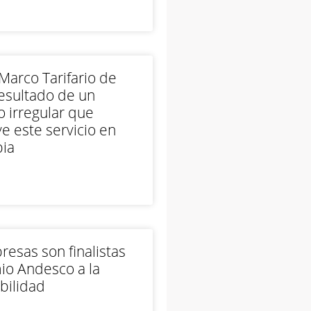
arco Tarifario de
esultado de un
 irregular que
e este servicio en
ia
esas son finalistas
io Andesco a la
bilidad