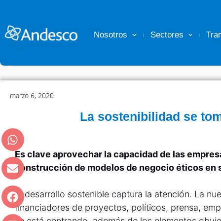
Nosotros
Sectores
Tra
marzo 6, 2020
La sostenibilidad se tom
Es clave aprovechar la capacidad de las empresas
construcción de modelos de negocio éticos en s
El desarrollo sostenible captura la atención. La nue
financiadores de proyectos, políticos, prensa, em
se está centrando, además de los elementos obvio