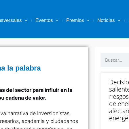
nsversales
Eventos
Premios
Noticias
a la palabra
Decisi
salient
 del sector para influir en la
riesgos
u cadena de valor.
de ener
afectar
va narrativa de inversionistas,
energét
presarios, academia y ciudadanos
s de desarrollo económico, en