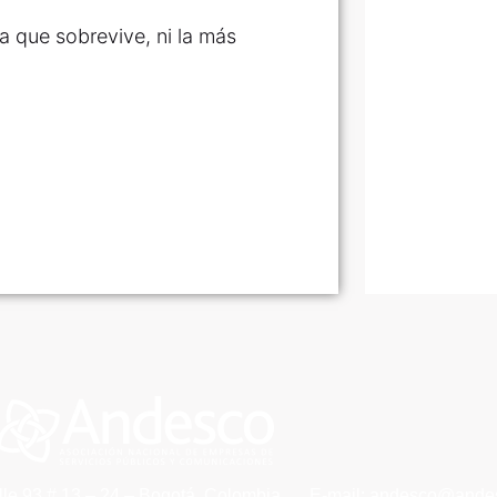
a que sobrevive, ni la más
lle 93 # 13 – 24 – Bogotá, Colombia
E-mail: andesco@andes