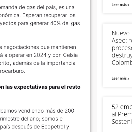
Leer más »
emanda de gas del país, es una
onómica. Esperan recuperar los
oyectos para generar 40% del gas
Nuevo M
Aseo: r
proceso
as negociaciones que mantienen
destruy
á a operar en 2024 y con Celsia
Colomb
orito’, además de la importancia
drocarburo.
Leer más »
n las expectativas para el resto
52 empr
tábamos vendiendo más de 200
al Prem
trimestre del año; somos el
Sosteni
país después de Ecopetrol y