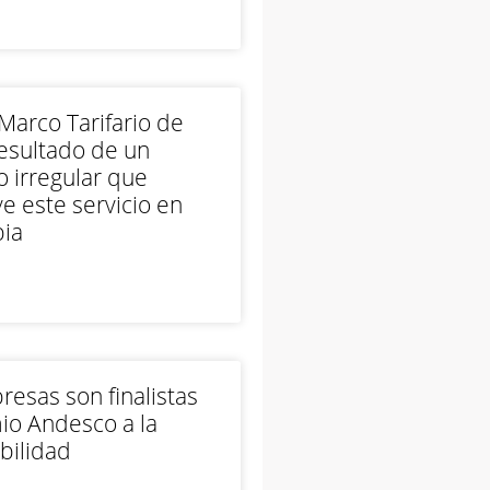
arco Tarifario de
esultado de un
 irregular que
e este servicio en
ia
esas son finalistas
io Andesco a la
bilidad