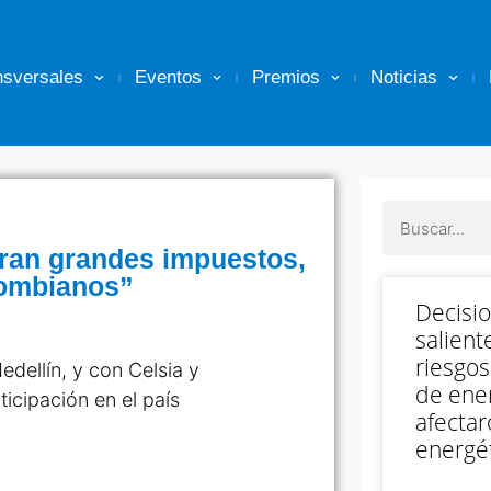
nsversales
Eventos
Premios
Noticias
ran grandes impuestos,
olombianos”
Decisi
salient
riesgos
ellín, y con Celsia y
de ener
icipación en el país
afectar
energét