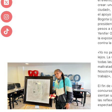
crear: un
ciudad», 
el apoyo
Bogota L
presiden
pesos a 
Yenifer 
la exposi
contra la
«Yo no p
lejos. La
todas la
maltratad
Nosotros
trabajo»,
El fin de
concurso
sientan 
las refle
espectad