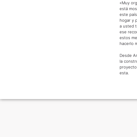
«Muy org
está mos
este paí
hogar y 
a usted t
ese reco
estos me
hacerlo 
Desde An
la const
proyectos
esta.