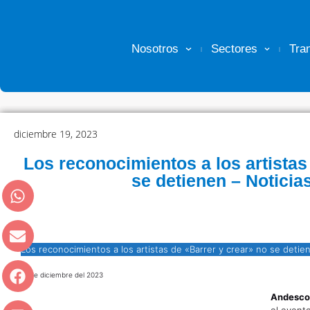
Nosotros
Sectores
Tra
diciembre 19, 2023
Los reconocimientos a los artistas
se detienen – Notici
Los reconocimientos a los artistas de «Barrer y crear» no se detie
18 de diciembre del 2023
Andesc
el event