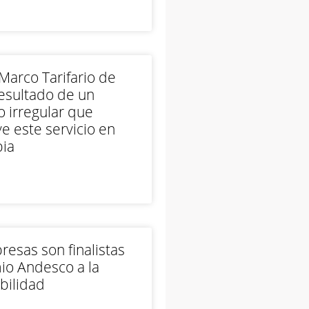
arco Tarifario de
esultado de un
 irregular que
e este servicio en
ia
esas son finalistas
io Andesco a la
bilidad