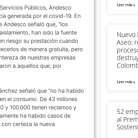
Leer más »
Servicios Públicos, Andesco
cia generada por el covid-19. En
e Andesco señaló que, “los
aislamiento, han sido la fuente
Nuevo M
en riesgo su prestación cuando
Aseo: r
proceso
recerlos de manera gratuita, pero
destruy
ntereza de nuestras empresas
Colomb
aron a aquellos que, por
Leer más »
 Sánchez señaló que “no ha habido
o en el consumo. De 43 millones
0 y 100.000 tienen reclamos y
52 empr
amente ha habido casos de
al Prem
 con certeza la nueva
Sosteni