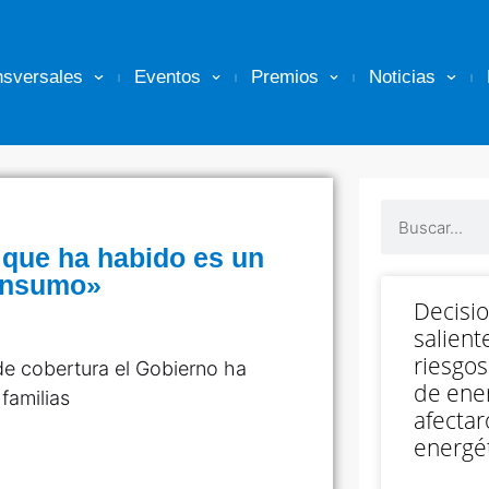
nsversales
Eventos
Premios
Noticias
o que ha habido es un
consumo»
Decisi
salient
riesgos
 de cobertura el Gobierno ha
de ener
familias
afectar
energét