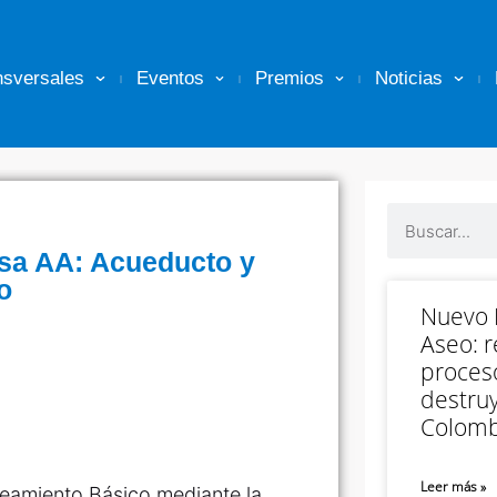
nsversales
Eventos
Premios
Noticias
sa AA: Acueducto y
o
Nuevo M
Aseo: r
proceso
destruy
Colomb
Leer más »
eamiento Básico mediante la