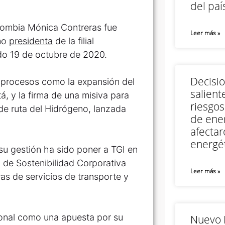
del paí
lombia Mónica Contreras fue
Leer más »
mo
presidenta
de la filial
do 19 de octubre de 2020.
Decisi
 procesos como la expansión del
salient
, y la firma de una misiva para
riesgos
 de ruta del Hidrógeno, lanzada
de ener
afectar
energét
 su gestión ha sido poner a TGI en
n de Sostenibilidad Corporativa
Leer más »
as de servicios de transporte y
ional como una apuesta por su
Nuevo M