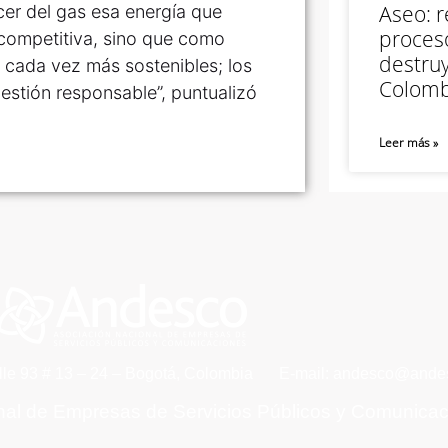
Aseo: r
cer del gas esa energía que
proceso
 competitiva, sino que como
destruy
cada vez más sostenibles; los
Colomb
estión responsable”, puntualizó
Leer más »
lle 93 # 13 – 24 – Bogotá, Colombia
E-mail: andesco@andes
nal de Empresas de Servicios Públicos y Comunica