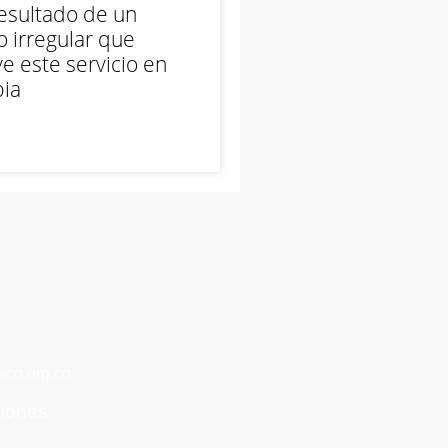
esultado de un
 irregular que
e este servicio en
ia
co.org.co
ciones