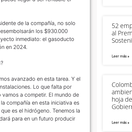
sidente de la compañía, no solo
52 empr
 desembolsarán los $930.000
al Prem
royecto inmediato: el gasoducto
Sosteni
ón en 2024.
Leer más »
a?
mos avanzado en esta tarea. Y el
Colomb
instalaciones. Lo que falta por
ambien
no vamos a competir. El mundo de
hoja de
la compañía en esta iniciativa es
Gobier
s que es el hidrógeno. Tenemos la
dará para en un futuro producir
Leer más »