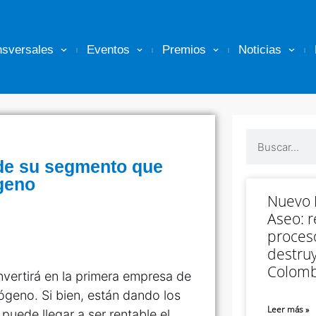
nsversales
Eventos
Premios
Noticias
de su segmento que
geno
Nuevo M
Aseo: r
proceso
destruy
Colomb
nvertirá en la primera empresa de
ógeno. Si bien, están dando los
Leer más »
uede llegar a ser rentable el