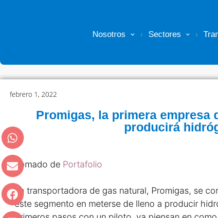
Nosotros
Sectores
Tra
febrero 1, 2022
Promigas, la primera empresa 
producirá hidró
Tomado de
Portafolio
La transportadora de gas natural, Promigas, se co
este segmento en meterse de lleno a producir hidr
primeros pasos con un piloto, ya piensan en como p