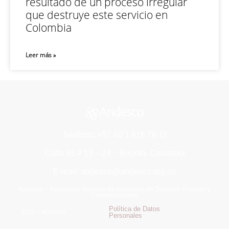
resultado de un proceso irregular
que destruye este servicio en
Colombia
Leer más »
Teléfono: +57 60 1 616 76 11
Calle 93 # 13 – 24 – Bogotá, Colombia
E-mail: andesco@andesco.org.co
Andesco – Asociación Nacional de Empresas de Servicios Públicos y
Comunicaciones
Política de Datos
2025 – Andesco –
Personales