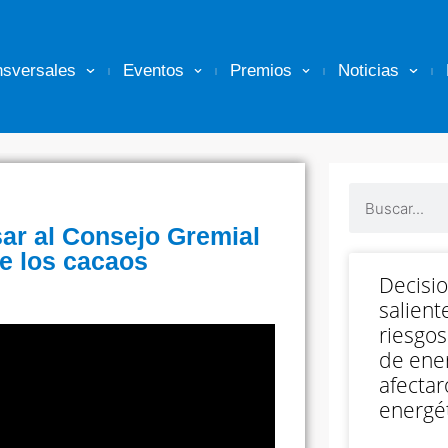
nsversales
Eventos
Premios
Noticias
sar al Consejo Gremial
de los cacaos
Decisi
salient
riesgos
de ener
afectar
energét