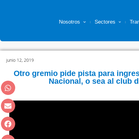
Nosotros
Sectores
Tra
junio 12, 2019
Otro gremio pide pista para ingre
Nacional, o sea al club 