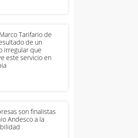
arco Tarifario de
esultado de un
 irregular que
e este servicio en
ia
esas son finalistas
io Andesco a la
bilidad