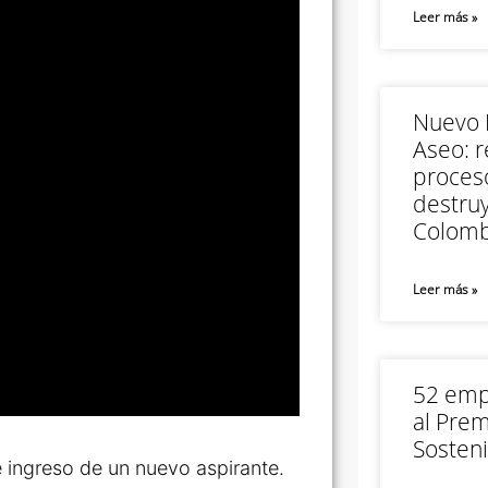
Leer más »
Nuevo M
Aseo: r
proceso
destruy
Colomb
Leer más »
52 empr
al Prem
Sosteni
e ingreso de un nuevo aspirante.