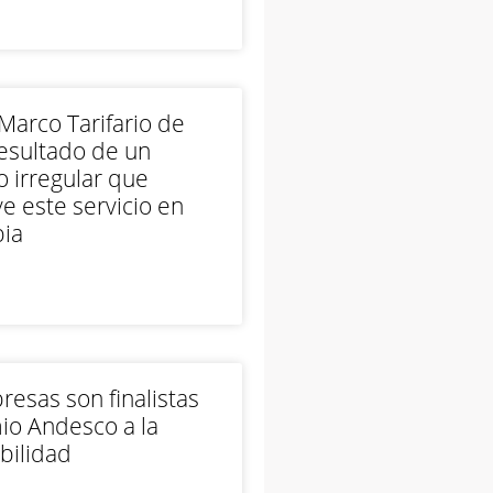
arco Tarifario de
esultado de un
 irregular que
e este servicio en
ia
esas son finalistas
io Andesco a la
bilidad