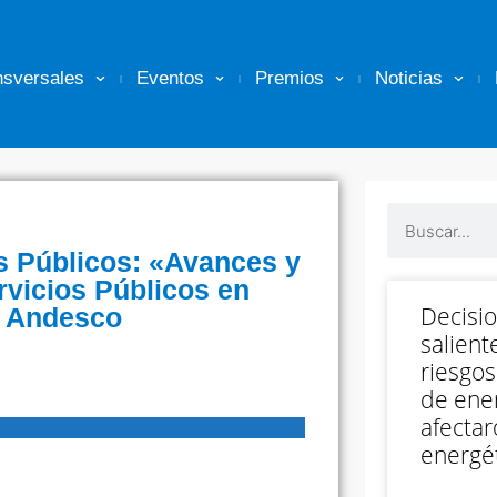
nsversales
Eventos
Premios
Noticias
s Públicos: «Avances y
rvicios Públicos en
Decisi
s Andesco
salient
riesgos
de ener
afectar
energét