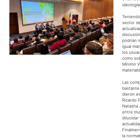
ideologí
Teniendo
sector de
actualiza
discusió
podrían 
igual ma
los usua
como sob
Mínimo V
materializ
Las comp
bastante 
dieron es
Ricardo F
Natasha 
entre mu
dilucidar
actualida
Finalmen
la norma