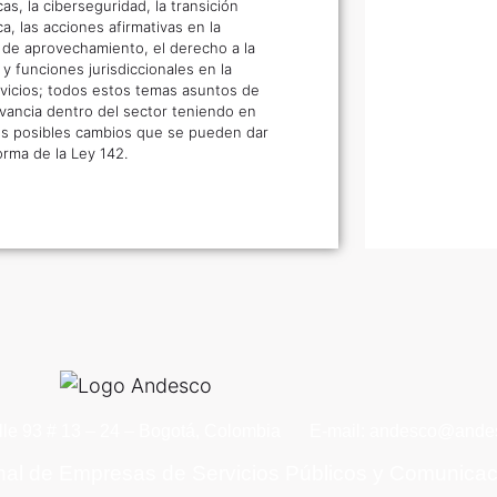
as, la ciberseguridad, la transición
a, las acciones afirmativas en la
d de aprovechamiento, el derecho a la
 y funciones jurisdiccionales en la
vicios; todos estos temas asuntos de
evancia dentro del sector teniendo en
os posibles cambios que se pueden dar
orma de la Ley 142.
lle 93 # 13 – 24 – Bogotá, Colombia
E-mail: andesco@andes
nal de Empresas de Servicios Públicos y Comunica