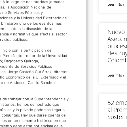
– A lo largo de dos nutridas jornadas
Leer más »
as, la Asociación Nacional de
 de Servicios Públicos y
ciones y la Universidad Externado de
 brindaron uno de los eventos más
en cuanto a la discusión de la
Nuevo M
encia y normativa que afecta al sector
Aseo: r
rvicios públicos.
proceso
 inició con la participación de
destruy
 Parra Nieto, rector de la Universidad
Colomb
o; Dagoberto Quiroga,
endente de Servicios Públicos
rios, Jorge Castaño Gutiérrez, director
Leer más »
ho Económico de la U. Externado y el
te de Andesco, Camilo Sánchez
 de trabajar con la Superintendencia y
52 empr
inisterios, hemos demostrado que
al Prem
público y lo privado podemos llegar a
s conjuntas. Hay que darse cuenta de
Sosteni
mos en un momento histórico en que
imiento debe estar por encima de la