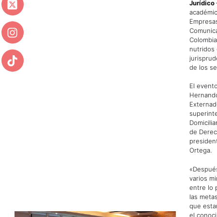
Jurídico
académic
Empresas
Comunica
Colombia
nutridos 
jurisprud
de los se
El evento
Hernando
Externad
superint
Domicilia
de Derec
presiden
Ortega.
«Después
varios m
entre lo 
las meta
que esta
el conoc