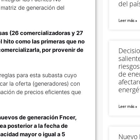
del paí
 matriz de generación del
Leer más »
esas (26 comercializadoras y 27
el hito como las primeras que no
Decisi
omercializarla, por provenir de
salient
riesgos
de ener
 reglas para esta subasta cuyo
afectar
ar la oferta (generadores) con
energét
ación de precios eficientes que
Leer más »
 nuevos de generación Fncer,
a posterior a la fecha de
acidad mayor o igual a 5
Nuevo M