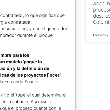
Aseo: r
proceso
destruy
contratado’, lo que significa que
Colomb
rgía contratada,
consuma o no, y que el generador
omprador durante el bloque
Leer más »
mbre para los
 un modelo ‘pague lo
ación y la definición de
ticas de los proyectos Fncer
”,
ría Fernanda Suárez.
ijó el ‘tope’ el cual determina el
s en la subasta. Así mismo,
za que el proceso cuente con la