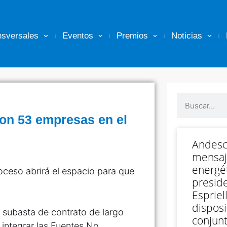
nsversales
Eventos
Premios
Noticias
on 53 empresas en el
Andesc
mensaj
energét
oceso abrirá el espacio para que
preside
Espriell
disposi
a subasta de contrato de largo
conjunt
 integrar las Fuentes No