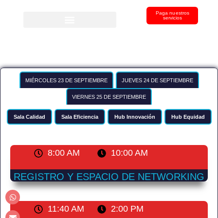
Paga nuestros
servicios
MIÉRCOLES 23 DE SEPTIEMBRE
JUEVES 24 DE SEPTIEMBRE
VIERNES 25 DE SEPTIEMBRE
Sala Calidad
Sala Eficiencia
Hub Innovación
Hub Equidad
8:00 AM
10:00 AM
REGISTRO Y ESPACIO DE NETWORKING
11:40 AM
2:00 PM